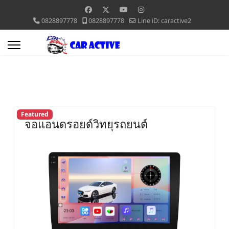
0828897778
0828897778
Line iD: caractive2
Featured
จอแอนดรอยด์วิทยุรถยนต์