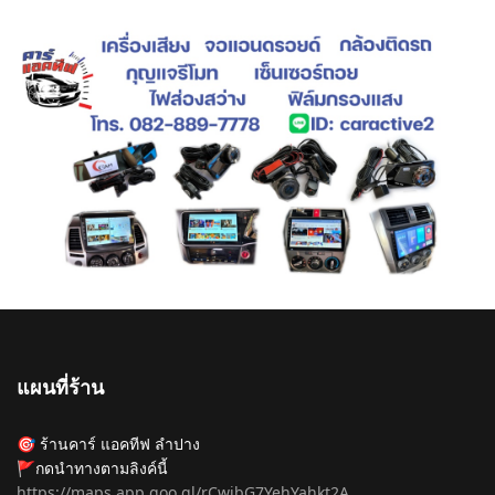
แผนที่ร้าน
🎯 ร้านคาร์ แอคทีฟ ลำปาง
🚩กดนำทางตามลิงค์นี้
https://maps.app.goo.gl/rCwibG7YehYahkt2A